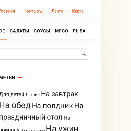
Главная
Контакты
Лента
Карта
ОЕ
САЛАТЫ
СОУСЫ
МЯСО
РЫБА
Поиск:
МЕТКИ
На завтрак
Для детей
Летние
На обед
На полдник
На
праздничный стол
На
На ужин
природу
На скорую руку