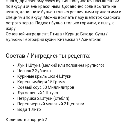
Благодаря соевому соусу бульон получается насыщенным
по вкусу и очень красочным. Добавочно соль всыпать не
нужно, дополните бульон только различными пряностями и
специями по вкусу. Можно всыпать пару щепоток красного
острого перца. Подают бульон только горячим, с пылу, с
жару!
Основной ингредиент: Птица / Курица Блюдо: Супы /
Бульоны География кухни: Китайская / Азиатская
Состав / Ингредиенты рецепта:
Лук 1 Штука (мелкий или половина крупного)
Чеснок 2 Зубчика
Куриные крылышки 4 Штуки
Корень имбиря 15 Грамм
Соевый соус 50 Миллилитров
Лук зеленый 1 Штука
Петрушка 2 Штуки (стебля)
Перец черный молотый 2 Щепотки
Вода 1 Литр
Количество порций 2