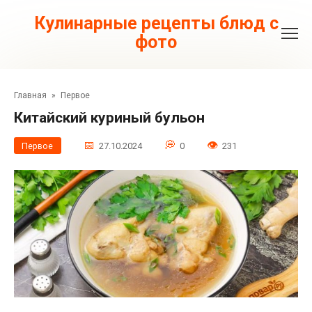
Перейти
к
Кулинарные рецепты блюд с
контенту
фото
Главная
»
Первое
Китайский куриный бульон
Первое
27.10.2024
0
231