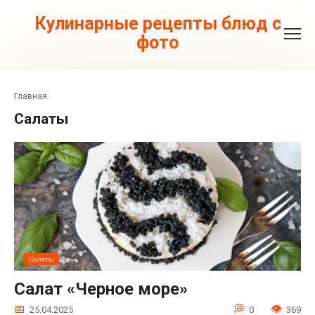
Перейти
к
Кулинарные рецепты блюд с
контенту
фото
Главная
Салаты
Салаты
Салат «Черное море»
25.04.2025
0
369