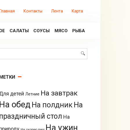
Главная
Контакты
Лента
Карта
ОЕ
САЛАТЫ
СОУСЫ
МЯСО
РЫБА
Поиск:
МЕТКИ
На завтрак
Для детей
Летние
На обед
На полдник
На
праздничный стол
На
На ужин
природу
На скорую руку