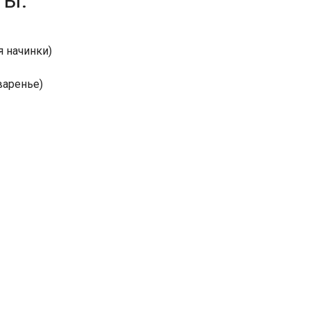
ты:
я начинки)
варенье)