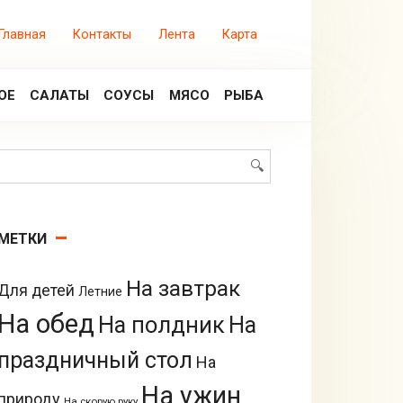
Главная
Контакты
Лента
Карта
ОЕ
САЛАТЫ
СОУСЫ
МЯСО
РЫБА
Поиск:
МЕТКИ
На завтрак
Для детей
Летние
На обед
На полдник
На
праздничный стол
На
На ужин
природу
На скорую руку