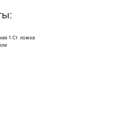
ты:
ая 1 Ст. ложка
пли