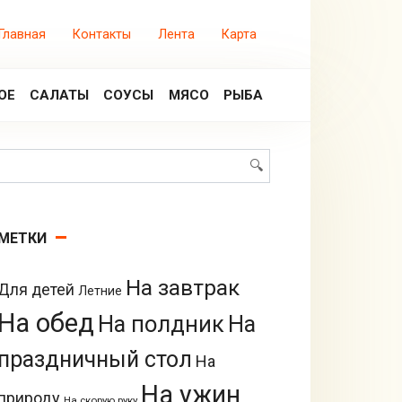
Главная
Контакты
Лента
Карта
ОЕ
САЛАТЫ
СОУСЫ
МЯСО
РЫБА
Поиск:
МЕТКИ
На завтрак
Для детей
Летние
На обед
На полдник
На
праздничный стол
На
На ужин
природу
На скорую руку