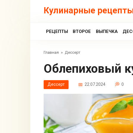
Перейти
Кулинарные рецепты
к
контенту
РЕЦЕПТЫ
ВТОРОЕ
ВЫПЕЧКА
ДЕС
Главная
»
Дессерт
Облепиховый к
Дессерт
22.07.2024
0