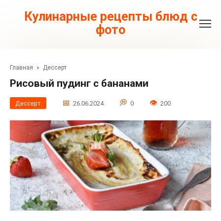
Перейти
к
Кулинарные рецепты блюд с
контенту
фото
Главная
»
Дессерт
Рисовый пудинг с бананами
Дессерт
26.06.2024
0
200