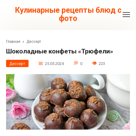
Перейти
к
Кулинарные рецепты блюд с
контенту
фото
Главная
»
Дессерт
Шоколадные конфеты «Трюфели»
Дессерт
25.05.2024
0
223