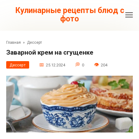
Перейти
к
Кулинарные рецепты блюд с
контенту
фото
Главная
»
Дессерт
Заварной крем на сгущенке
Дессерт
25.12.2024
0
204