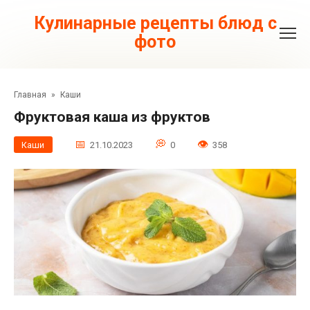
Перейти
к
Кулинарные рецепты блюд с
контенту
фото
Главная
»
Каши
Фруктовая каша из фруктов
Каши
21.10.2023
0
358