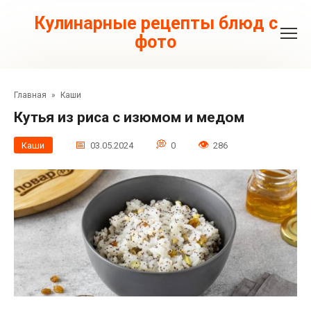
Перейти
к
Кулинарные рецепты блюд с
контенту
фото
Главная
»
Каши
Кутья из риса с изюмом и медом
Каши
03.05.2024
0
286