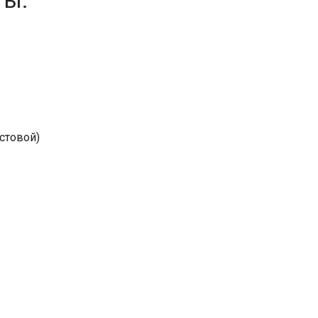
ты:
стовой)