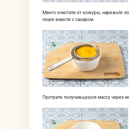
Манго очистите от кожуры, нарежьте л
пюре вместе с сахаром.
Протрите получившуюся массу через ме