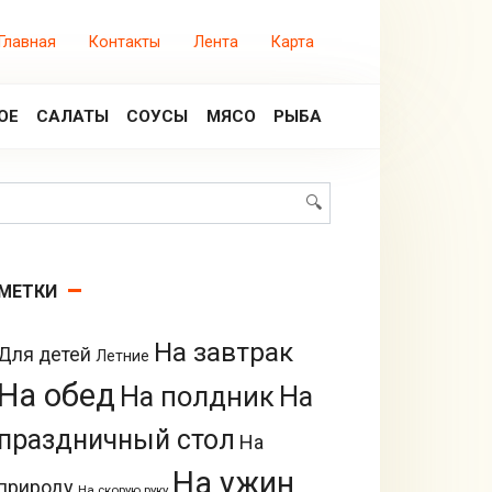
Главная
Контакты
Лента
Карта
ОЕ
САЛАТЫ
СОУСЫ
МЯСО
РЫБА
Поиск:
МЕТКИ
На завтрак
Для детей
Летние
На обед
На полдник
На
праздничный стол
На
На ужин
природу
На скорую руку