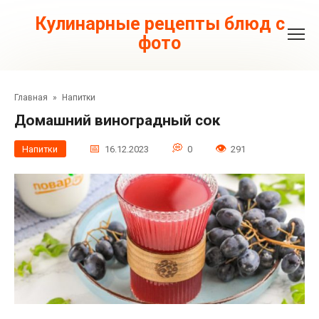
Перейти
к
Кулинарные рецепты блюд с
контенту
фото
Главная
»
Напитки
Домашний виноградный сок
Напитки
16.12.2023
0
291