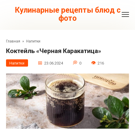
Перейти
к
Кулинарные рецепты блюд с
контенту
фото
Главная
»
Напитки
Коктейль «Черная Каракатица»
Напитки
23.06.2024
0
216