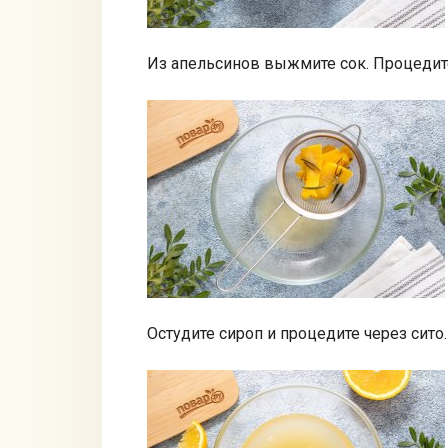
Из апельсинов выжмите сок. Процедите
Остудите сироп и процедите через сито.