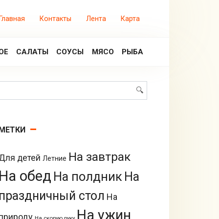
Главная
Контакты
Лента
Карта
ОЕ
САЛАТЫ
СОУСЫ
МЯСО
РЫБА
Поиск:
МЕТКИ
На завтрак
Для детей
Летние
На обед
На полдник
На
праздничный стол
На
На ужин
природу
На скорую руку