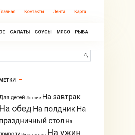
Главная
Контакты
Лента
Карта
ОЕ
САЛАТЫ
СОУСЫ
МЯСО
РЫБА
Поиск:
МЕТКИ
На завтрак
Для детей
Летние
На обед
На полдник
На
праздничный стол
На
На ужин
природу
На скорую руку