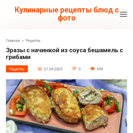
Перейти
к
Кулинарные рецепты блюд с
контенту
фото
Главная
»
Рецепты
Зразы с начинкой из соуса бешамель с
грибами
Рецепты
27.04.2025
0
399