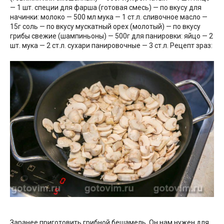
— 1 шт. специи для фарша (готовая смесь) — по вкусу для
начинки: молоко — 500 мл мука — 1 ст.л. сливочное масло —
15г соль — по вкусу мускатный орех (молотый) — по вкусу
грибы свежие (шампиньоны) — 500г для панировки: яйцо — 2
шт. мука — 2 ст.л. сухари панировочные — 3 ст.л. Рецепт зраз:
Заранее приготовить грибной бешамель. Он нам нужен для