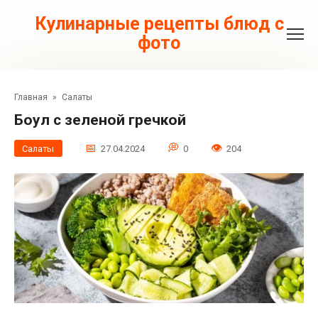
Перейти
к
Кулинарные рецепты блюд с
контенту
фото
Главная
»
Салаты
Боул с зеленой гречкой
Салаты
27.04.2024
0
204