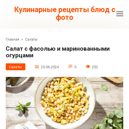
Перейти
к
Кулинарные рецепты блюд с
контенту
фото
Главная
»
Салаты
Cалат с фасолью и маринованными
огурцами
Салаты
25.06.2024
0
232