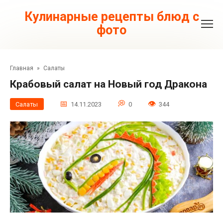
Перейти
к
Кулинарные рецепты блюд с
контенту
фото
Главная
»
Салаты
Крабовый салат на Новый год Дракона
Салаты
14.11.2023
0
344