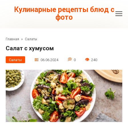
Перейти
к
Кулинарные рецепты блюд с
контенту
фото
Главная
»
Салаты
Салат с хумусом
Салаты
06.06.2024
0
240