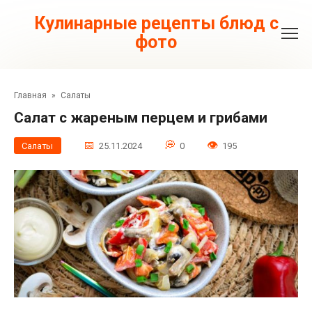
Перейти
к
Кулинарные рецепты блюд с
контенту
фото
Главная
»
Салаты
Салат с жареным перцем и грибами
Салаты
25.11.2024
0
195