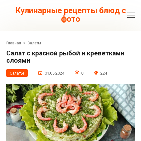
Перейти
к
Кулинарные рецепты блюд с
контенту
фото
Главная
»
Салаты
Салат с красной рыбой и креветками
слоями
Салаты
01.05.2024
0
224