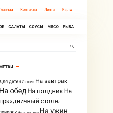
Главная
Контакты
Лента
Карта
ОЕ
САЛАТЫ
СОУСЫ
МЯСО
РЫБА
Поиск:
МЕТКИ
На завтрак
Для детей
Летние
На обед
На полдник
На
праздничный стол
На
На ужин
природу
На скорую руку