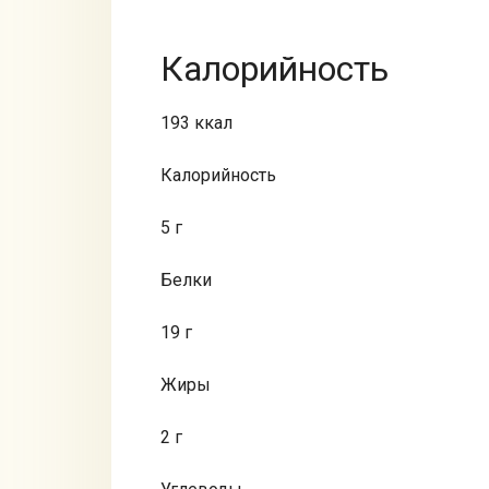
Калорийность
193 ккал
Калорийность
5 г
Белки
19 г
Жиры
2 г