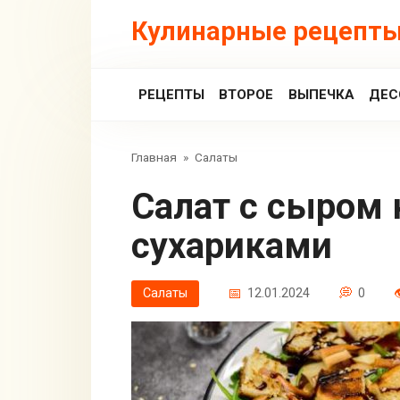
Перейти
Кулинарные рецепты
к
контенту
РЕЦЕПТЫ
ВТОРОЕ
ВЫПЕЧКА
ДЕС
Главная
»
Салаты
Салат с сыром косичка и
сухариками
Салаты
12.01.2024
0