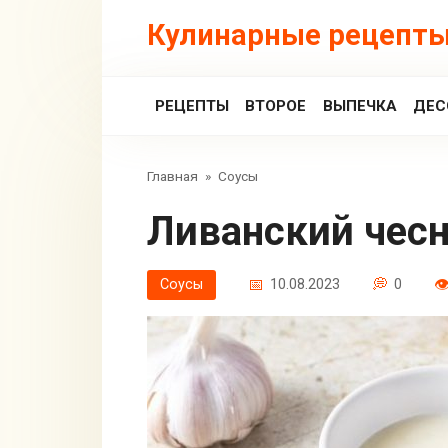
Перейти
Кулинарные рецепты
к
контенту
РЕЦЕПТЫ
ВТОРОЕ
ВЫПЕЧКА
ДЕС
Главная
»
Соусы
Ливанский чес
Соусы
10.08.2023
0