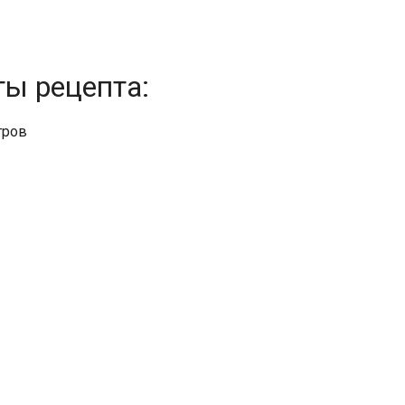
ты рецепта:
тров