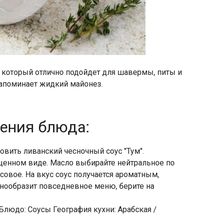
, который отлично подойдет для шавермы, питы и
напоминает жидкий майонез.
ления блюда:
овить ливанский чесночный соус "Тум".
щенном виде. Масло выбирайте нейтральное по
псовое. На вкус соус получается ароматным,
нообразит повседневное меню, берите на
Блюдо: Соусы География кухни: Арабская /