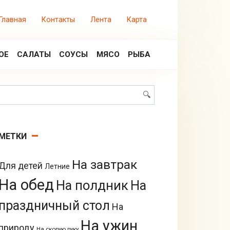
Главная
Контакты
Лента
Карта
ОЕ
САЛАТЫ
СОУСЫ
МЯСО
РЫБА
Поиск:
МЕТКИ
На завтрак
Для детей
Летние
На обед
На полдник
На
праздничный стол
На
На ужин
природу
На скорую руку