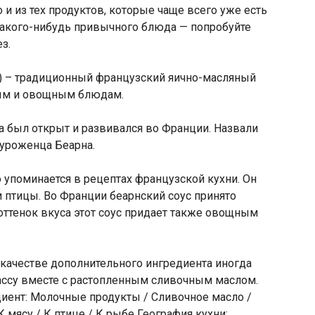
 и из тех продуктов, которые чаще всего уже есть
 какого-нибудь привычного блюда — попробуйте
з.
se) – традиционный французский яично-масляный
ным и овощным блюдам.
а был открыт и развивался во Франции. Назвали
, уроженца Беарна.
 упоминается в рецептах французской кухни. Он
и птицы. Во Франции беарнский соус принято
ттенок вкуса этот соус придает также овощным
 качестве дополнительного ингредиента иногда
ассу вместе с растопленным сливочным маслом.
иент: Молочные продукты / Сливочное масло /
 мясу / К птице / К рыбе География кухни: