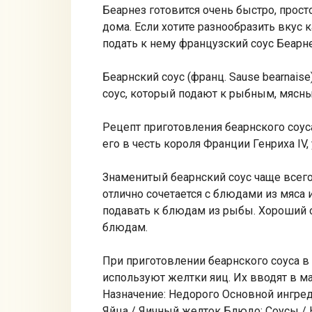
Беарнез готовится очень быстро, просто
дома. Если хотите разнообразить вкус
подать к нему французский соус Беарне
Беарнский соус (франц. Sause bearnai
соус, который подают к рыбным, мяс
Рецепт приготовления беарнского соус
его в честь короля Франции Генриха IV
Знаменитый беарнский соус чаще всего
отлично сочетается с блюдами из мяса 
подавать к блюдам из рыбы. Хороший о
блюдам.
При приготовлении беарнского соуса в
используют желтки яиц. Их вводят в м
Назначение: Недорого Основной ингред
Яйца / Яичный желток Блюдо: Соусы / К