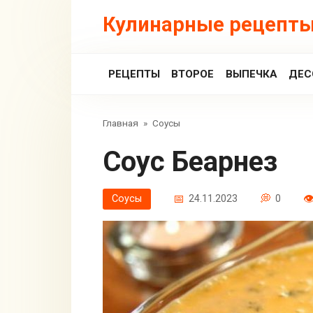
Перейти
Кулинарные рецепты
к
контенту
РЕЦЕПТЫ
ВТОРОЕ
ВЫПЕЧКА
ДЕС
Главная
»
Соусы
Соус Беарнез
Соусы
24.11.2023
0