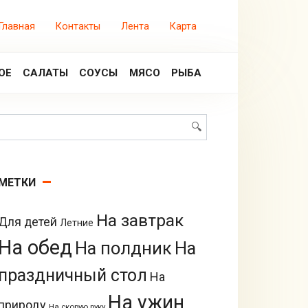
Главная
Контакты
Лента
Карта
ОЕ
САЛАТЫ
СОУСЫ
МЯСО
РЫБА
Поиск:
МЕТКИ
На завтрак
Для детей
Летние
На обед
На полдник
На
праздничный стол
На
На ужин
природу
На скорую руку