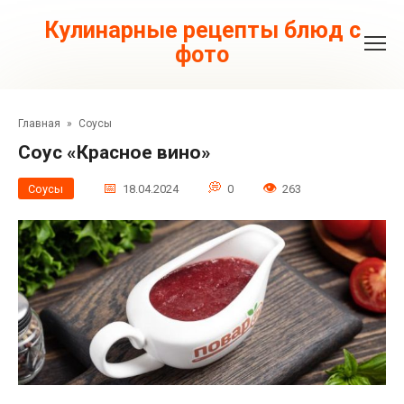
Перейти
к
Кулинарные рецепты блюд с
контенту
фото
Главная
»
Соусы
Соус «Красное вино»
Соусы
18.04.2024
0
263