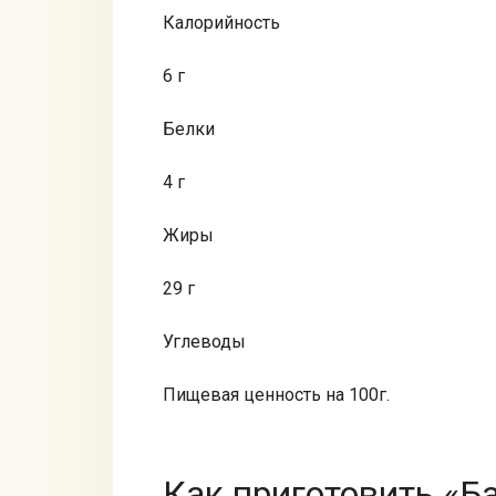
Калорийность
6 г
Белки
4 г
Жиры
29 г
Углеводы
Пищевая ценность на 100г.
Как приготовить «Б