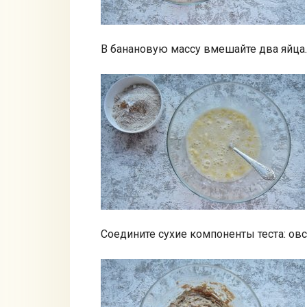
В банановую массу вмешайте два яйца.
Соедините сухие компоненты теста: ов