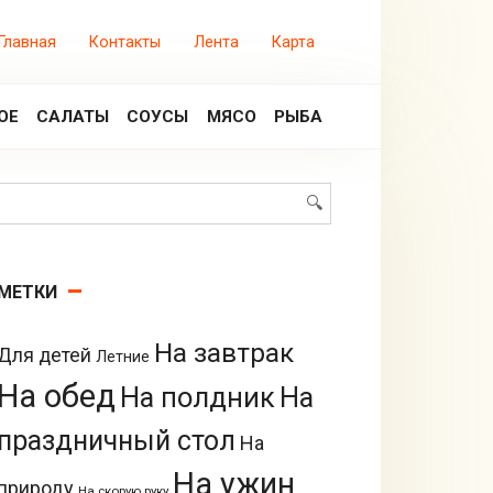
Главная
Контакты
Лента
Карта
ОЕ
САЛАТЫ
СОУСЫ
МЯСО
РЫБА
Поиск:
МЕТКИ
На завтрак
Для детей
Летние
На обед
На полдник
На
праздничный стол
На
На ужин
природу
На скорую руку