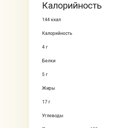
Калорийность
144 ккал
Калорийность
4 г
Белки
5 г
Жиры
17 г
Углеводы