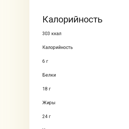
Калорийность
303 ккал
Калорийность
6 г
Белки
18 г
Жиры
24 г