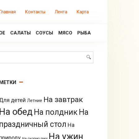
Главная
Контакты
Лента
Карта
ОЕ
САЛАТЫ
СОУСЫ
МЯСО
РЫБА
Поиск:
МЕТКИ
На завтрак
Для детей
Летние
На обед
На полдник
На
праздничный стол
На
На ужин
природу
На скорую руку