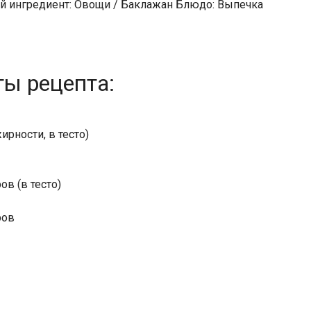
ой ингредиент: Овощи / Баклажан Блюдо: Выпечка
ты рецепта:
рности, в тесто)
в (в тесто)
ров