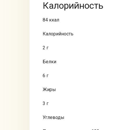
Калорийность
84 ккал
Калорийность
2 г
Белки
6 г
Жиры
3 г
Углеводы