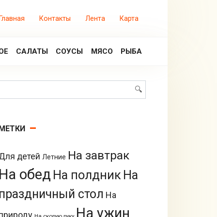
Главная
Контакты
Лента
Карта
ОЕ
САЛАТЫ
СОУСЫ
МЯСО
РЫБА
Поиск:
МЕТКИ
На завтрак
Для детей
Летние
На обед
На полдник
На
праздничный стол
На
На ужин
природу
На скорую руку