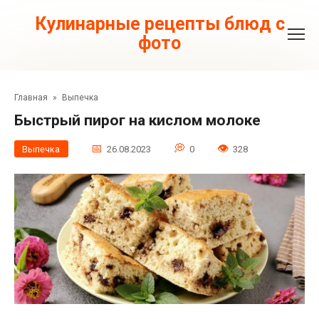
Перейти
к
Кулинарные рецепты блюд с
контенту
фото
Главная
»
Выпечка
Быстрый пирог на кислом молоке
Выпечка
26.08.2023
0
328