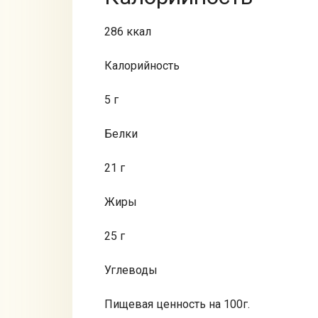
286 ккал
Калорийность
5 г
Белки
21 г
Жиры
25 г
Углеводы
Пищевая ценность на 100г.