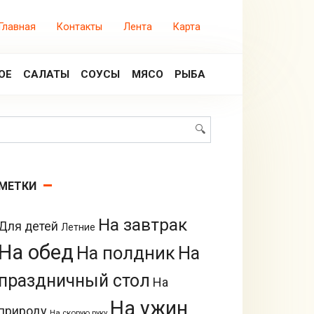
Главная
Контакты
Лента
Карта
ОЕ
САЛАТЫ
СОУСЫ
МЯСО
РЫБА
Поиск:
МЕТКИ
На завтрак
Для детей
Летние
На обед
На полдник
На
праздничный стол
На
На ужин
природу
На скорую руку