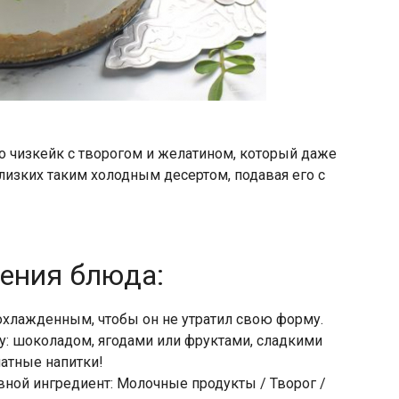
о чизкейк с творогом и желатином, который даже
лизких таким холодным десертом, подавая его с
ления блюда:
охлажденным, чтобы он не утратил свою форму.
у: шоколадом, ягодами или фруктами, сладкими
матные напитки!
вной ингредиент: Молочные продукты / Творог /