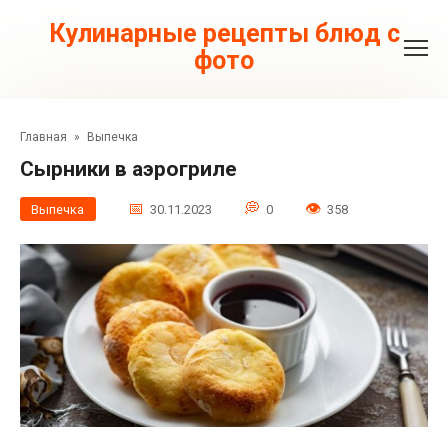
Перейти
к
Кулинарные рецепты блюд с
контенту
фото
Главная
»
Выпечка
Cырники в аэрогриле
Выпечка
30.11.2023
0
358