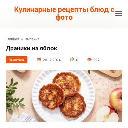
Перейти
к
Кулинарные рецепты блюд с
контенту
фото
Главная
»
Выпечка
Драники из яблок
Выпечка
26.12.2024
0
227