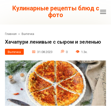
Перейти
к
Кулинарные рецепты блюд с
контенту
фото
Главная
»
Выпечка
Хачапури ленивые с сыром и зеленью
Выпечка
31.08.2023
0
1.3к.