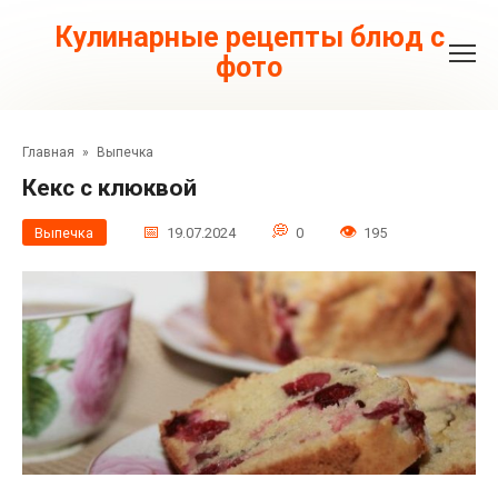
Перейти
к
Кулинарные рецепты блюд с
контенту
фото
Главная
»
Выпечка
Кекс с клюквой
Выпечка
19.07.2024
0
195