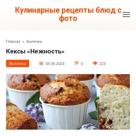
Перейти
к
Кулинарные рецепты блюд с
контенту
фото
Главная
»
Выпечка
Кексы «Нежность»
Выпечка
03.06.2024
0
223