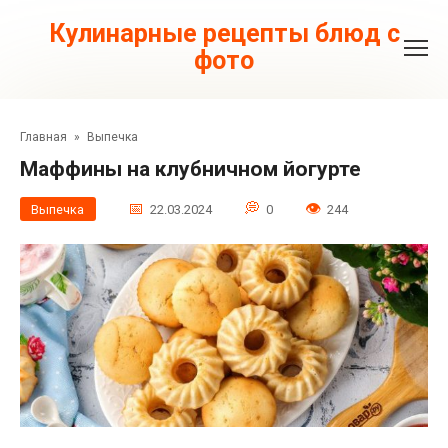
Перейти
к
Кулинарные рецепты блюд с
контенту
фото
Главная
»
Выпечка
Маффины на клубничном йогурте
Выпечка
22.03.2024
0
244