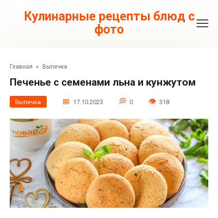
Перейти
к
Кулинарные рецепты блюд с
контенту
фото
Главная
»
Выпечка
Печенье с семенами льна и кунжутом
Выпечка
17.10.2023
0
318