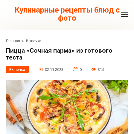
Перейти
к
Кулинарные рецепты блюд с
контенту
фото
Главная
»
Выпечка
Пицца «Сочная парма» из готового
теста
Выпечка
02.11.2023
0
315