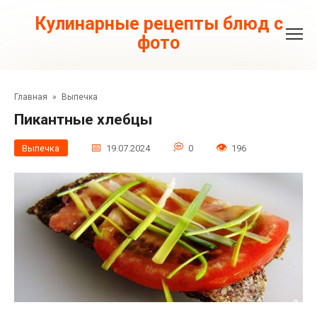
Перейти
к
Кулинарные рецепты блюд с
контенту
фото
Главная
»
Выпечка
Пикантные хлебцы
Выпечка
19.07.2024
0
196