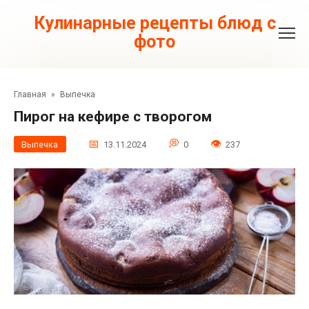
Перейти
к
Кулинарные рецепты блюд с
контенту
фото
Главная
»
Выпечка
Пирог на кефире с творогом
Выпечка
13.11.2024
0
237