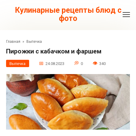
Перейти
к
Кулинарные рецепты блюд с
контенту
фото
Главная
»
Выпечка
Пирожки с кабачком и фаршем
Выпечка
24.08.2023
0
340