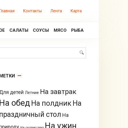
Главная
Контакты
Лента
Карта
ОЕ
САЛАТЫ
СОУСЫ
МЯСО
РЫБА
Поиск:
МЕТКИ
На завтрак
Для детей
Летние
На обед
На полдник
На
праздничный стол
На
На ужин
природу
На скорую руку