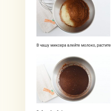
В чашу миксера влейте молоко, растите