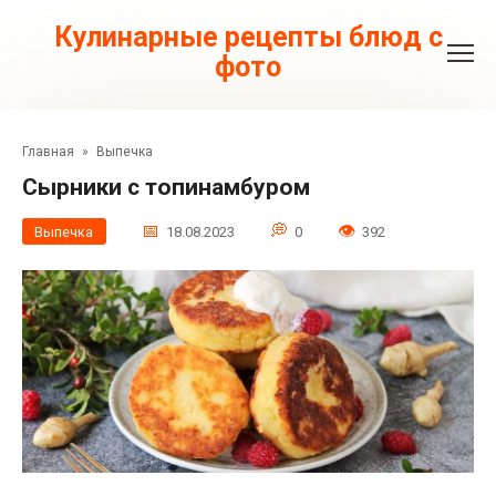
Перейти
к
Кулинарные рецепты блюд с
контенту
фото
Главная
»
Выпечка
Сырники с топинамбуром
Выпечка
18.08.2023
0
392