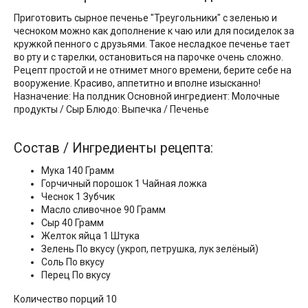
Приготовить сырное печенье "Треугольники" с зеленью и
чесноком можно как дополнение к чаю или для посиделок за
кружкой пенного с друзьями. Такое несладкое печенье тает
во рту и с тарелки, остановиться на парочке очень сложно.
Рецепт простой и не отнимет много времени, берите себе на
вооружение. Красиво, аппетитно и вполне изысканно!
Назначение: На полдник Основной ингредиент: Молочные
продукты / Сыр Блюдо: Выпечка / Печенье
Состав / Ингредиенты рецепта:
Мука 140 Грамм
Горчичный порошок 1 Чайная ложка
Чеснок 1 Зубчик
Масло сливочнoe 90 Грамм
Сыр 40 Грамм
Желток яйца 1 Штука
Зелень По вкусу (укроп, петрушка, лук зелёный)
Соль По вкусу
Перец По вкусу
Количество порций 10