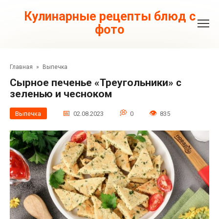
Перейти
к
Кулинарные рецепты блюд с
контенту
фото
Главная
»
Выпечка
Сырное печенье «Треугольники» с
зеленью и чесноком
Выпечка
02.08.2023
0
835