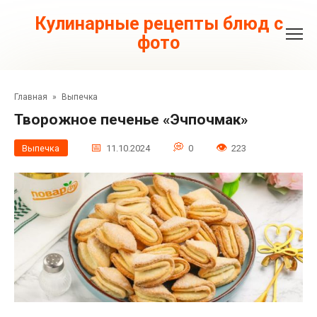
Перейти
к
Кулинарные рецепты блюд с
контенту
фото
Главная
»
Выпечка
Творожное печенье «Эчпочмак»
Выпечка
11.10.2024
0
223