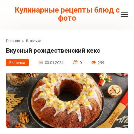
Перейти
к
Кулинарные рецепты блюд с
контенту
фото
Главная
»
Выпечка
Вкусный рождественский кекс
Выпечка
03.01.2024
0
299